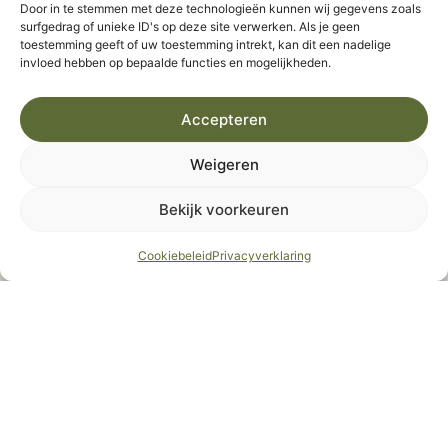
Door in te stemmen met deze technologieën kunnen wij gegevens zoals
surfgedrag of unieke ID's op deze site verwerken. Als je geen
toestemming geeft of uw toestemming intrekt, kan dit een nadelige
invloed hebben op bepaalde functies en mogelijkheden.
Accepteren
Weigeren
Bekijk voorkeuren
Cookiebeleid
Privacyverklaring
Welkom in onze
Bar Les Amis
Bar Les Amis is dé
centrale ontmoetingsplek
op