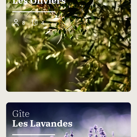
Les Oliviers
8
4
Gîte
Les Lavandes