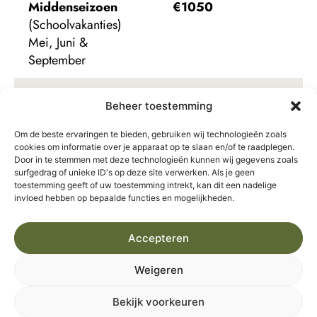
Middenseizoen
€1050
(Schoolvakanties)
Mei, Juni &
September
Hoogseizoen
Juli &
€1400
Beheer toestemming
Augustus
Om de beste ervaringen te bieden, gebruiken wij technologieën zoals
cookies om informatie over je apparaat op te slaan en/of te raadplegen.
Door in te stemmen met deze technologieën kunnen wij gegevens zoals
surfgedrag of unieke ID's op deze site verwerken. Als je geen
toestemming geeft of uw toestemming intrekt, kan dit een nadelige
Beschikbaarheid
invloed hebben op bepaalde functies en mogelijkheden.
Accepteren
Augustus 2026
Weigeren
M
D
W
D
V
Z
Z
Bekijk voorkeuren
1
2